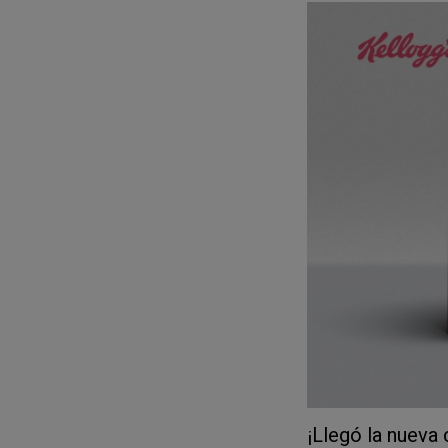
🌐
Compra tu p
Kellogg's. ¡Tie
📸
Sube tu tiq
de compra.
¡C
🎉
Comparte 
#DesayunoDe
Además de disfrutar 
casa auténticos pro
Tienes oportunidad
Únete a nosotros en
por el baloncesto.
¡
Baloncesto!
¡Dribl
Encuentra más infor
¡Llegó la nue