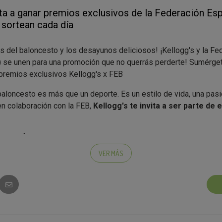
vita a ganar premios exclusivos de la Federación Es
sortean cada día
 del baloncesto y los desayunos deliciosos! ¡Kellogg's y la Fe
 se unen para una promoción que no querrás perderte! Sumérgete
premios exclusivos Kellogg's x FEB
loncesto es más que un deporte. Es un estilo de vida, una pasi
en colaboración con la FEB,
Kellogg's te invita a ser parte de 
CADA DÍA:
VER MÁS
oficiales de la Selección Española de Baloncesto
iculares inalámbricos de alta calidad
s de baloncesto para llevar la acción a todas partes
s muñequeras
y ganar?
Es fácil como un tiro libre perfecto: