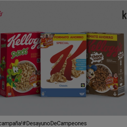
roducto Kellogg’s favorito:
Adquiere cualquier paquete de ce
nes toda la libertad de elegir tu favorito!
uet:
Visita www.kelloggs.es/baloncesto, regístrate y sube una i
ada compra es una nueva oportunidad para ganar!
la emoción:
Anima a tus amigos y seguidores a unirse al juego. 
Campeones
para darle visibilidad a la promoción.
de los deliciosos productos Kellogg's, ¡ahora tienes la posibilid
ductos exclusivos Kellogg’s x FEB!
 de participar hasta el 29/02/2024
 este emocionante viaje donde la energía del desayuno se encue
Compra, participa y vive la emoción con Kellogg's y la Fede
a hacia la victoria! 🏀💪 #DesayunoDeCampeones
mación de la promoción y los términos y condiciones
aquí
.
va campaña!#DesayunoDeCampeones