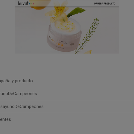
paña y producto
ayunoDeCampeones
esayunoDeCampeones
uentes