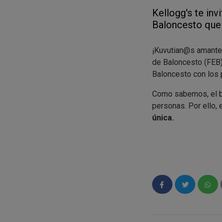
Kellogg's te in
Baloncesto que 
¡Kuvutian@s amantes
de Baloncesto (FEB)
Baloncesto con los 
Como sabemos, el ba
personas. Por ello, 
única.
Kellogg’s sortea 
🏀 Camisetas 
🎧 Sets de aur
🏀 Mini balone
🤾‍♂️ Estilosa
¿Cómo participar 