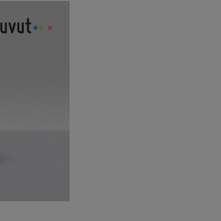
reales o snacks de
magen de tu tiquet
Utiliza el hashtag
ad de llevarte a
ntra con la pasión
ración Española de