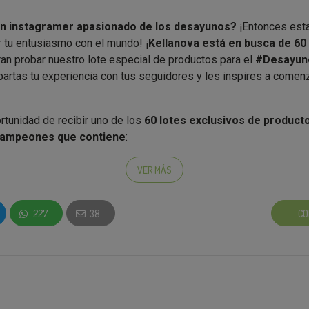
n instagramer apasionado de los desayunos?
¡Entonces esta
ir tu entusiasmo con el mundo! ¡
Kellanova está en busca de 60
an probar nuestro lote especial de productos para el
#Desayu
rtas tu experiencia con tus seguidores y les inspires a comen
rtunidad de recibir uno de los
60 lotes exclusivos de product
ampeones que contiene
:
lassic
: Está elaborado con 3 cereales (arroz, trigo integral y ceba
VER MÁS
s y tostados. Son ricos en fibra. Son fuente de vitamina B12, qu
l cansancio y la fatiga. Disfrútalos como parte de una dieta varia
227
38
CO
ida saludable. Sin colorantes ni aromas artificiales y sin conserva
liciosos cereales de trigo inflado azucarado. Sin aromas ni colora
ina D y además fuente de vitaminas del grupo B y hierro. ¡Convi
s divertida del día con Smacks!
pies
: Delicioso arroz inflado con cacao, vitaminas y hierro que t
mo y divertido desayuno. ¡Te sorprenderá cómo hacen cambiar de 