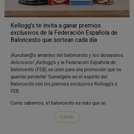
Kellogg's te invita a ganar premios
exclusivos de la Federación Española de
Baloncesto que sortean cada día
¡Kuvutian@s amantes del baloncesto y los desayunos
deliciosos! ¡Kellogg's y la Federación Española de
Baloncesto (FEB) se unen para una promoción que no
querrás perderte! Sumérgete en el espíritu del
Baloncesto con los premios exclusivos Kellogg's x
FEB
Como sabemos, el baloncesto es más que un
deporte. Es un estilo de vida, una pasión que une a las
personas. Por ello, en colaboración con la FEB,
VER MÁS
Kellogg's te invita a ser parte de esta experiencia
única.