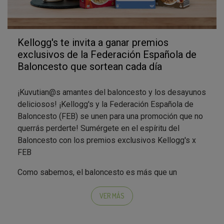
Kellogg's te invita a ganar premios
exclusivos de la Federación Española de
Baloncesto que sortean cada día
¡Kuvutian@s amantes del baloncesto y los desayunos
deliciosos! ¡Kellogg's y la Federación Española de
Baloncesto (FEB) se unen para una promoción que no
querrás perderte! Sumérgete en el espíritu del
Baloncesto con los premios exclusivos Kellogg's x
FEB
Como sabemos, el baloncesto es más que un
deporte. Es un estilo de vida, una pasión que une a las
personas. Por ello, en colaboración con la FEB,
VER MÁS
Kellogg's te invita a ser parte de esta experiencia
única.