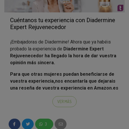
Cuéntanos tu experiencia con Diadermine
Expert Rejuvenecedor
¡Embajadoras de Diadermine! Ahora que ya habéis
probado la experiencia de
Diadermine Expert
Rejuvenecedor ha llegado la hora de dar vuestra
opinión más sincera.
Para que otras mujeres puedan beneficiarse de
vuestra experiencia,
nos encantaría que dejarais
una reseña de vuestra experiencia en Amazon.es
y si queréis también en otros foros como Clarel, Ciao,
Doyoo o las redes sociales en las que soléis dejar
VER MÁS
vuestras opiniones. Esta es una acción voluntaria que
podéis hacer si lo deseáis y si sois previamente
clientas de Amazon. Tanto estas reseñas como las
3