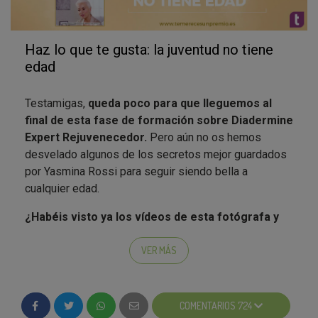
Haz lo que te gusta: la juventud no tiene
edad
Testamigas,
queda poco para que lleguemos al
final de esta fase de formación sobre Diadermine
Expert Rejuvenecedor.
Pero aún no os hemos
desvelado algunos de los secretos mejor guardados
por Yasmina Rossi para seguir siendo bella a
cualquier edad.
¿Habéis visto ya los vídeos de esta fotógrafa y
modelo que a los 61 años
sigue triunfando
gracias a
su actitud ante la vida?
VER MÁS
COMENTARIOS 724