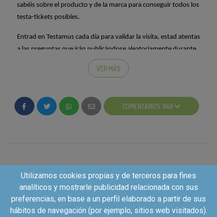
sabéis sobre el producto y de la marca para conseguir todos los
testa-tickets posibles.
Entrad en Testamus cada día para validar la visita, estad atentas
a las preguntas que irán publicándose aleatoriamente durante
toda la fase y preparad vuestras cámaras de fotos para cuando
VER MÁS
lancemos el
Cool
Hunter. ¡Ah! Y no os olvidéis de pasarlo bien
jugando con Testamus y Diadermine
, ;)
COMENTARIOS 949
¿Con quién compartirás la testa-box si superas la nota
de
corte y te conviertes en embajadora de
Diadermine
?
Utilizamos cookies propias y de terceros para fines
analíticos y mostrarle publicidad relacionada con sus
preferencias, en base a un perfil elaborado a partir de sus
hábitos de navegación (por ejemplo, sitios web visitados).