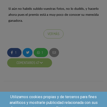
Si
aún no habéis subido vuestras fotos, no lo dudéis, y hacerlo
ahora pues el premio está a muy poco de conocer su merecida
ganadora
.
Todas y cada una de las fotos que vemos nos están
VER MÁS
encantando, ¡son de lo más originales y divertidas!
¿Cuántos votos tienen ya vuestras fotos?
1
1
A parte de la vuestra, ¿cuál creéis que debería ganar el
COMENTARIOS 47
concurso?
;)
Utilizamos cookies propias y de terceros para fines
analíticos y mostrarle publicidad relacionada con sus