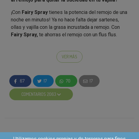
¡Con
Fairy Spray
tienes la potencia del remojo de una
noche en minutos! Ya no hace falta dejar sartenes,
ollas y vajilla con la grasa incrustada a remojo. Con
Fairy Spray,
te ahorras el remojo con un flus flus.
Puedes utilizarlo antes de lavar a mano, para la air
fryer, barbacoas, antes de colocar la vajilla en el
VER MÁS
lavavajillas, para sartenes de acero inoxidable, vitro o
superficies de cocina*.
67
17
70
17
*No apto para superficies como madera, piedra
natural, superficies metálicas sin recubrimiento como
COMENTARIOS 2063
el aluminio y el cobre debido a su pH.
Si eres elegido como embajador, recibirás:
• 2 Sprays del Fairy Spray
Utilizamos cookies propias y de terceros para fines