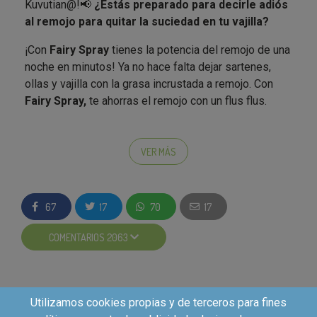
Kuvutian@!📢
¿Estás preparado para decirle adiós
al remojo para quitar la suciedad en tu vajilla?
¡Con
Fairy Spray
tienes la potencia del remojo de una
noche en minutos! Ya no hace falta dejar sartenes,
ollas y vajilla con la grasa incrustada a remojo. Con
Fairy Spray,
te ahorras el remojo con un flus flus.
RECUERDA
que dentro de cada tendencia, te
recomiendan Hashtags que puedes utilizar aparte de
Puedes utilizarlo antes de lavar a mano, para la air
los necesarios en este campaña ¡¡Para darle ese
fryer, barbacoas, antes de colocar la vajilla en el
VER MÁS
empujón que quieres a tus videos!!🔥
lavavajillas, para sartenes de acero inoxidable, vitro o
superficies de cocina*.
También te recomendamos que
si vas a subir el
video a varias plataformas lo hagas primero
67
17
70
17
*No apto para superficies como madera, piedra
desde Tiktok
para que este no piense que es un
natural, superficies metálicas sin recubrimiento como
video reutilizado y le dé más visibilidad.
COMENTARIOS 2063
el aluminio y el cobre debido a su pH.
Si eres elegido como embajador, recibirás:
Utilizamos cookies propias y de terceros para fines