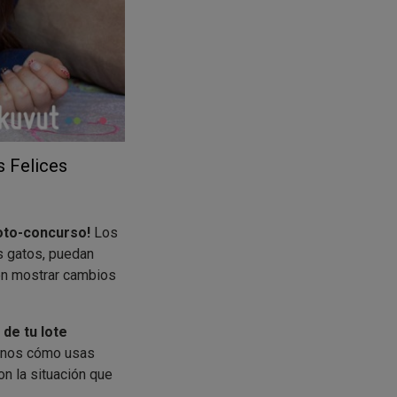
 Felices
foto-concurso!
Los
os gatos, puedan
den mostrar cambios
 de tu lote
nos cómo usas
on la situación que
ayuda a que tu