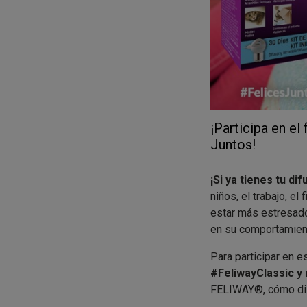
¡Participa en 
Juntos!
¡Si ya tienes tu d
niños, el trabajo, e
estar más estresado
en su comportamien
Para participar en 
#FeliwayClassic y
FELIWAY®, cómo disfr
estamos viviendo, 