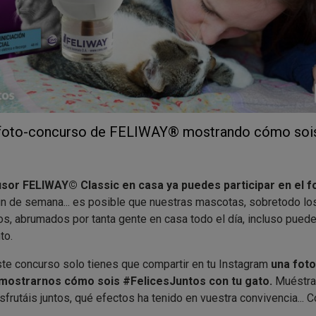
el foto-concurso de FELIWAY® mostrando cómo sois
ifusor FELIWAY© Classic en casa ya puedes participar en el 
l fin de semana... es posible que nuestras mascotas, sobretodo l
s, abrumados por tanta gente en casa todo el día, incluso pue
to.
este concurso solo tienes que compartir en tu Instagram
una foto
 mostrarnos cómo sois #FelicesJuntos con tu gato.
Muéstra
utáis juntos, qué efectos ha tenido en vuestra convivencia... C
este
es un momento clave para usar FELIWAY Classic ya que 