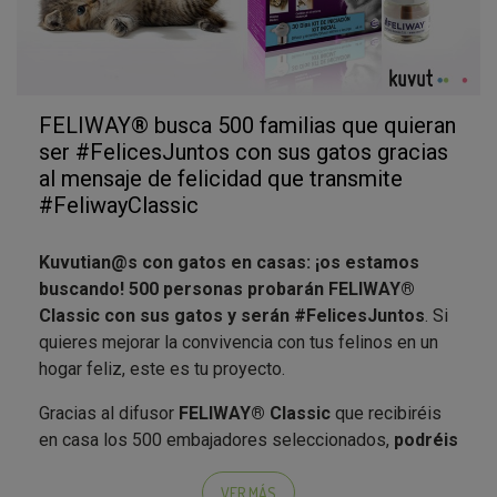
¿Listos para compartir felicidad?
FELIWAY® busca 500 familias que quieran
ser #FelicesJuntos con sus gatos gracias
al mensaje de felicidad que transmite
#FeliwayClassic
Kuvutian@s con gatos en casas: ¡os estamos
buscando! 500 personas probarán FELIWAY®
Classic con sus gatos y serán #FelicesJuntos
. Si
quieres mejorar la convivencia con tus felinos en un
hogar feliz, este es tu proyecto.
Gracias al difusor
FELIWAY® Classic
que recibiréis
en casa los 500 embajadores seleccionados,
podréis
mejorar el bienestar de vuestros felinos
en
situaciones estresantes para ellos: vacaciones y
VER MÁS