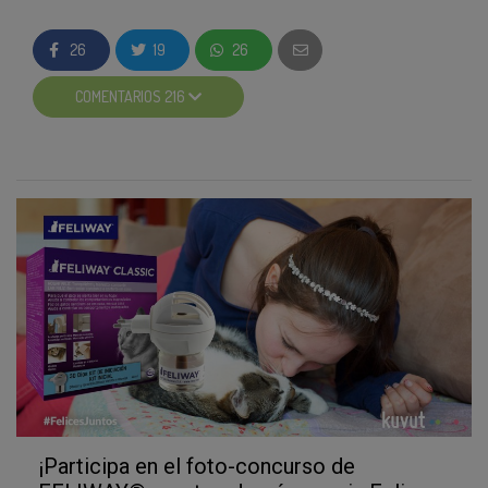
Zeus es muy nervioso y tiene épocas en las que
se muerde la patita y se va quitando el pelo
26
19
26
hasta hacerse herida. Desde el veterinario nos
recomendaron utilizar @feliway_es para
COMENTARIOS 216
calmarlo y ayudar a que se sienta mas seguro y
cómodo. Hemos notado los cambios y la verdad
que le ayuda bastante. Siempre tenemos un
recambio puesto en su habitación.
#FeliwayClassic #FelicesJuntos
¡Participa en el foto-concurso de