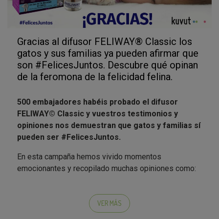
Gracias al difusor FELIWAY® Classic los
gatos y sus familias ya pueden afirmar que
son #FelicesJuntos. Descubre qué opinan
de la feromona de la felicidad felina.
500 embajadores habéis probado el difusor
FELIWAY© Classic y vuestros testimonios y
opiniones nos demuestran que gatos y familias sí
pueden ser #FelicesJuntos.
En esta campaña hemos vivido momentos
emocionantes y recopilado muchas opiniones como:
@ixty17 nos dice en su Instagram
:
Estos días
tampoco están siendo fáciles para ellos. Aunque
VER MÁS
parezca que no, también notan los cambios.