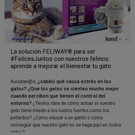
tu gato antes y después de usarlo.
Rellena la encuesta de opinión
de
embajadores cuando hayan pasado un par de
semanas por lo menos desde su uso para notar
los efectos.
Participa en el foto-concurso
con tu mejor
foto de #FeliwayClassic y tu gato: nos
La solución FELIWAY® para ser
encantará conocer tu experiencia.
#FelicesJuntos con nuestros felinos:
¡Felicidades a tod@s! ¡Estamos seguros que
aprende a mejorar el bienestar tu gato
seremos #Felicesjuntos!
Kuvutian@s,
¿sabéis qué causa estrés en los
gatos? ¿Que los gatos se sienten mucho mejor
cuando perciben que tienen el control del
entorno?
¿Tenéis idea de cómo actuar si vuestro
gato tiene miedo a los ruidos fuertes como los
petardos? ¿Cómo educar a un gatito o cómo
conseguir que vuestro gato no se haga pipí en todos
lados?