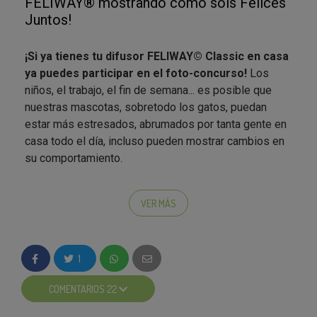
FELIWAY® mostrando cómo sois Felices
Juntos!
¡Si ya tienes tu difusor FELIWAY© Classic en casa
ya puedes participar en el foto-concurso!
Los
niños, el trabajo, el fin de semana... es posible que
nuestras mascotas, sobretodo los gatos, puedan
estar más estresados, abrumados por tanta gente en
casa todo el día, incluso pueden mostrar cambios en
su comportamiento.
Para participar en este concurso solo tienes que
compartir en tu Instagram
una foto de tu lote
VER MÁS
#FeliwayClassic y mostrarnos cómo sois
#FelicesJuntos con tu gato.
Muéstranos cómo
usas FELIWAY®, cómo disfrutáis juntos, qué efectos
1
ha tenido en vuestra convivencia... Con la situación
que estamos viviendo, este
es un momento clave
COMENTARIOS 22
para usar FELIWAY Classic ya que ayuda a que tu