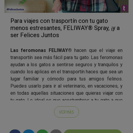
Para viajes con trasportín con tu gato
menos estresantes, FELIWAY® Spray, ¡y a
ser Felices Juntos
Las feromonas FELIWAY®
hacen que el viaje en
transportín sea más fácil para tu gato. Las feromonas
ayudan a los gatos a sentirse seguros y tranquilos y
cuando los aplicas en el transportín haces que sea un
lugar familiar y cómodo para tus amigos felinos.
Puedes usarlo para ir al veterinario, en vacaciones, y
en todas aquellas situaciones que quieras viajar con
tu gato. Lo ideal es que acostumbres a tu gato a que
el transportín es un elemento más de la casa en el
VER MÁS
que él puede descansar y estar tranquilo. Así cuando
lo vayas a llevar de viaje o al veterinario ya no será
como un castigo para él.