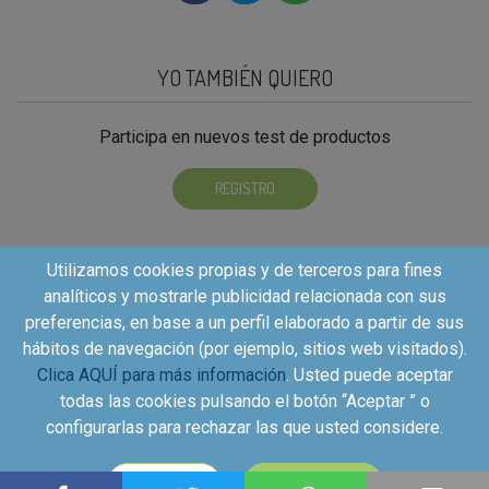
YO TAMBIÉN QUIERO
Participa en nuevos test de productos
REGISTRO
Utilizamos cookies propias y de terceros para fines
analíticos y mostrarle publicidad relacionada con sus
preferencias, en base a un perfil elaborado a partir de sus
hábitos de navegación (por ejemplo, sitios web visitados).
Clica AQUÍ para más información
. Usted puede aceptar
todas las cookies pulsando el botón “Aceptar ” o
configurarlas para rechazar las que usted considere.
Copyright©2026 - Kuvut - All rights reserved, Calle Iriarte
CONFIGURAR
ACEPTAR