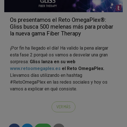
Os presentamos el Reto OmegaPlex®:
Gliss busca 500 melenas más para probar
la nueva gama Fiber Therapy
¡Por fin ha llegado el día! Ha valido la pena alargar
esta fase 2 porqué os vamos a desvelar una gran
sorpresa:
Gliss lanza en su web
www.retoomegaplex.es
el Reto OmegaPlex.
Llevamos días utilizando en hashtag
#RetoOmegaPlex en las redes sociales y hoy os
vamos a explicar en qué consiste.
Como sabéis, en este estudio de mercado de
Testamus, buscamos 1.000 embajadoras que prueben
VER MÁS
y opinen sobre el champú, el acondicionador express
y el tratamiento express de la nueva gama Gliss Fiber