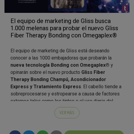
El equipo de marketing de Gliss busca
1.000 melenas para probar el nuevo Gliss
Fiber Therapy Bonding con Omegaplex®
El equipo de marketing de Gliss está deseando
conocer a las 1000 embajadoras que probarán la
nueva tecnología Bonding con Omegaplex®
y
opinarán sobre el nuevo producto
Gliss Fiber
Therapy Bonding Champú, Acondicionador
Express y Tratamiento Express
. El cabello tiende a
sobreprocesarse y estropearse a causa de factores
externos tales como los tintes o el uso diario del
secador o planchas. Para prevenir la rotura de los
VER MÁS
enlaces en la fibra capilar, Gliss lanza la nueva gama
en cuidado capilar:
Gliss Fiber Therapy bonding con
Omegaplex®
.