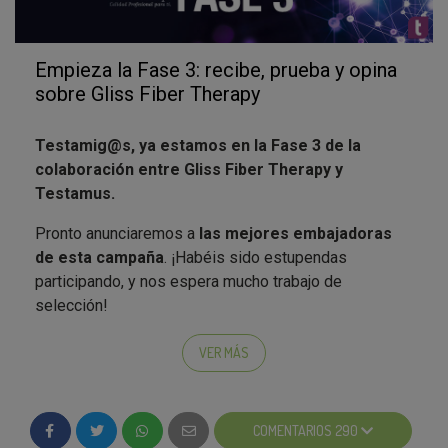
Empieza la Fase 3: recibe, prueba y opina
sobre Gliss Fiber Therapy
Testamig@s, ya estamos en la Fase 3 de la
colaboración entre Gliss Fiber Therapy y
Testamus.
Pronto anunciaremos a
las mejores embajadoras
de esta campaña
. ¡Habéis sido estupendas
participando, y nos espera mucho trabajo de
selección!
Ya sabéis: además de haber superado la nota de
VER MÁS
corte, se tendrán en cuenta otros criterios como la
calidad de la participación en campañas anteriores,
sobre todo en la fase 3 como embajadoras.
COMENTARIOS 290