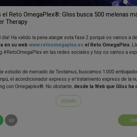
 el Reto OmegaPlex®: Gliss busca 500 melenas más
er Therapy
el día! Ha valido la pena alargar esta fase 2 porqué os vamos a d
za en su web
www.retoomegaplex.es
el Reto OmegaPlex.
Ll
ag #RetoOmegaPlex en las redes sociales y hoy os vamos a expl
te estudio de mercado de Testamus, buscamos 1.000 embajado
mpú, el acondicionador express y el tratamiento express de la 
ing con Omegaplex®. No obstante,
desde la Web que Gliss ha 
ex.es
, la marca dará la oportunidad a 500 personas más de 
VER MÁS
OmegaPlex podréis encontrar toda la información sobre el Reto
COM
 y realizar fotografías de vuestro cabello antes y después d
 veáis el resultado
. Además,
podrás invitar a participar en e
ganar un lote de productos
para que organicéis una beauty party