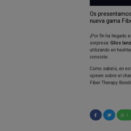
Os presentamos
nueva gama Fib
¡Por fin ha llegado 
sorpresa:
Gliss lan
utilizando en hasht
consiste.
Como sabéis, en es
opinen sobre el cha
Fiber Therapy Bond
www.retoomegapl
productos.
En la Web del #Reto
1
probar el producto
producto, para que
amigas y podréis 