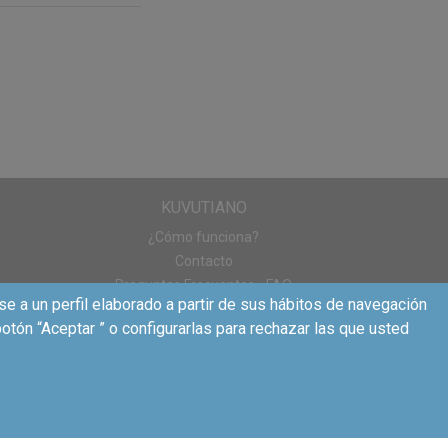
x.es
para que
e más os ha gustado
KUVUTIANO
¿Cómo funciona?
Contacto
Preguntas Frecuentes - FAQ
se a un perfil elaborado a partir de sus hábitos de navegación
otón “Aceptar ” o configurarlas para rechazar las que usted