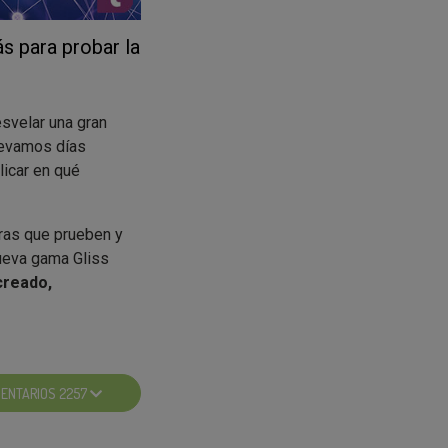
 para probar la
esvelar una gran
evamos días
icar en qué
ras que prueben y
nueva gama Gliss
creado,
probar los
, que
consistirá en
ENTARIOS 2257
e utilizar el
l reto hasta 19
 y os divirtáis