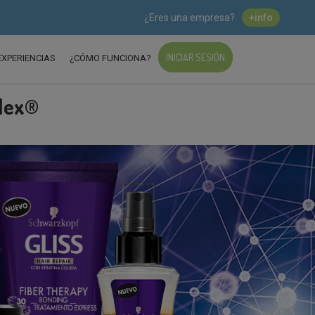
¿Eres una empresa?
+info
INICIAR SESIÓN
EXPERIENCIAS
¿CÓMO FUNCIONA?
plex®