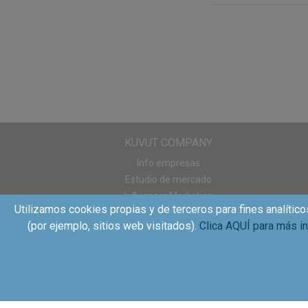
utilizando Gliss Fib
Testamigas, ¿os ha 
participéis! ¿Os un
de la Web que Gliss
KUVUT COMPANY
Info empresas
Estudio de mercado
Influencer Marketing
Utilizamos cookies propias y de terceros para fines analítico
Sampling
(por ejemplo, sitios web visitados).
Clica AQUÍ para más i
WOM