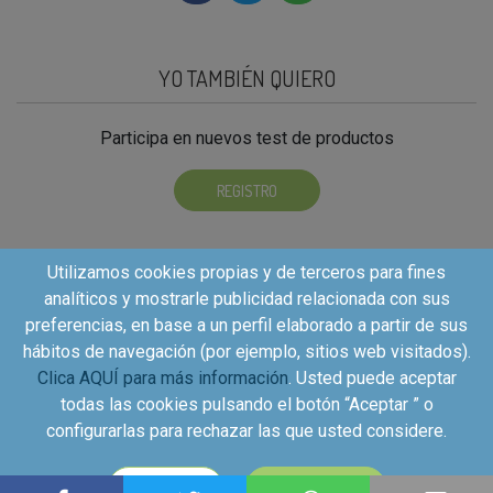
YO TAMBIÉN QUIERO
Participa en nuevos test de productos
REGISTRO
Utilizamos cookies propias y de terceros para fines
analíticos y mostrarle publicidad relacionada con sus
preferencias, en base a un perfil elaborado a partir de sus
hábitos de navegación (por ejemplo, sitios web visitados).
Clica AQUÍ para más información
. Usted puede aceptar
todas las cookies pulsando el botón “Aceptar ” o
configurarlas para rechazar las que usted considere.
Copyright©2026 - Kuvut - All rights reserved, Calle Iriarte
CONFIGURAR
ACEPTAR