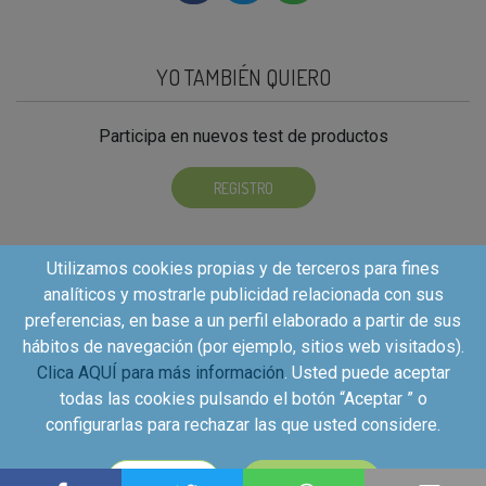
YO TAMBIÉN QUIERO
Participa en nuevos test de productos
REGISTRO
Utilizamos cookies propias y de terceros para fines
analíticos y mostrarle publicidad relacionada con sus
preferencias, en base a un perfil elaborado a partir de sus
hábitos de navegación (por ejemplo, sitios web visitados).
Clica AQUÍ para más información
. Usted puede aceptar
todas las cookies pulsando el botón “Aceptar ” o
configurarlas para rechazar las que usted considere.
Copyright©2026 - Kuvut - All rights reserved, Calle Iriarte
CONFIGURAR
ACEPTAR