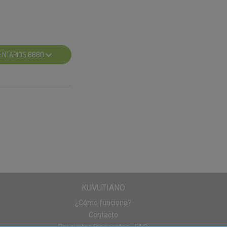
ENTARIOS 8880
xtra.
aña. Debéis
in 4en1 y
¡vamos a allá!
 Gliss Protein
KUVUTIANO
¿Cómo funciona?
Contacto