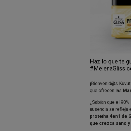
Haz lo que te gu
#MelenaGliss co
¡Bienvenid@s Kuvut
que ofrecen las
Mas
¿Sabían que el 90% d
ausencia se refleja e
proteína 4en1 de G
que crezca sano y 