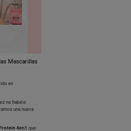
as Mascarillas
tido en
ez no habéis
nzamos una nueva
 Protein 4en1
que