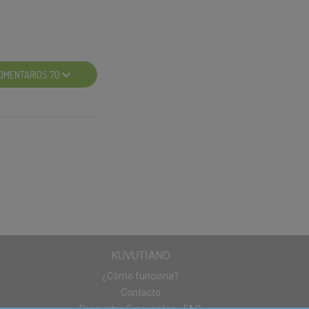
rsona que más
roductos Gliss que
OMENTARIOS 70
gán.
enes cuentas en
stamos deseando ver:
nes, fotos
tren la textura.
KUVUTIANO
scarilla que has
¿Cómo funciona?
Contacto
hwarzkopf
(OJO, no