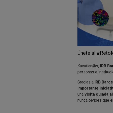
Únete al #Reto
Kuvutian@s, I
RB Ba
personas e instituci
Gracias a
IRB Barce
importante iniciat
una
visita guiada al
nunca olvides que e
Para participar
sol