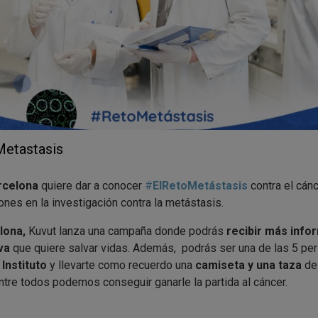
Metastasis
rcelona
quiere dar a conocer
#
ElRetoMetástasis
contra el cánc
ones en la investigación contra la metástasis.
lona,
Kuvut lanza una campaña donde podrás
recibir más info
iva
que quiere salvar vidas. Además, podrás ser una de las 5 pe
 Instituto
y llevarte como recuerdo una
camiseta y una taza
de
ntre todos podemos conseguir ganarle la partida al cáncer.
o tienes que apuntarte y aceptar que pasemos tus datos de
con