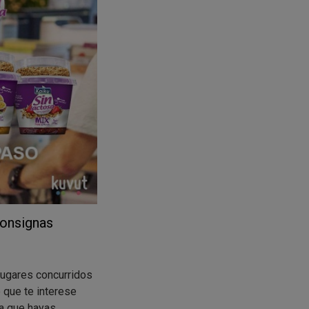
consignas
lugares concurridos
 que te interese
la que hayas