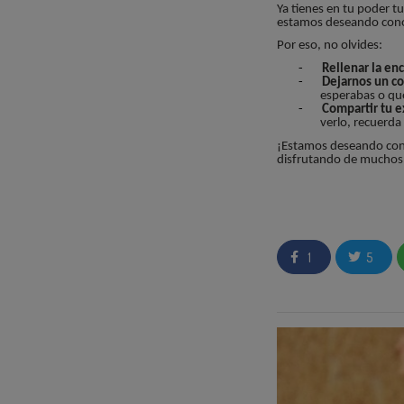
Ya tienes en tu poder t
estamos deseando conoc
Por eso, no olvides:
-
Rellenar la en
-
Dejarnos un co
esperabas o qué
-
Compartir tu e
verlo, recuerda
¡Estamos deseando cono
disfrutando de muchos 
¿Y a ti, cuál de sus car
que es bajo en grasa?
1
5