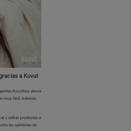
aremos mediante
 la consigan
invitar amigos,
s cumplido con los
en la fecha y el
ir tu opinión y
gracias a Kuvut
puede comprometer
 a buscar el
eligentes Kuvutbox ahora
 de participación.
odo muy fácil. Además,
ar y retirar productos a
ucho las opiniones de
a para que retires