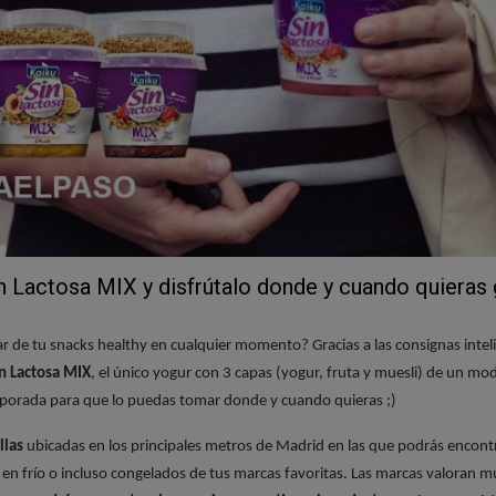
descargues la app de Kuvut actives las notificaciones. Te avis
o correo electrónico de cuándo puedes ir a recoger el producto.
erminan que pueda retirar el producto o no?
tienes que cumplir una serie de requisitos
(como seleccionar
s a buscar el producto, validar tu teléfono o correo electrónico, 
 concepto de gastos de gestión del proyecto, etc). Cuando haya
 participante en la campaña y podrás ir a retirar
tu producto 
ticipar te compromete a retirar el producto y luego compart
n Lactosa MIX y disfrútalo donde y cuando quieras 
sotros. Eso es todo. Pero no cumplir con estos compromisos 
futuras campañas, así que es importante que si te apuntas, vayas
ar de tu snacks healthy en cualquier momento? Gracias a las consignas int
ines sobre el mismo con las acciones que encontrarás en tu zona
in Lactosa MIX
, el único yogur con 3 capas (yogur, fruta y muesli) de un m
rporada para que lo puedas tomar donde y cuando quieras ;)
edo ir a coger el producto en la Kuvutbox?
llas
ubicadas en los principales metros de Madrid en las que podrás encontr
n frío o incluso congelados de tus marcas favoritas. Las marcas valoran m
etirar el producto dispondrás de
un código que abrirá tu taquill