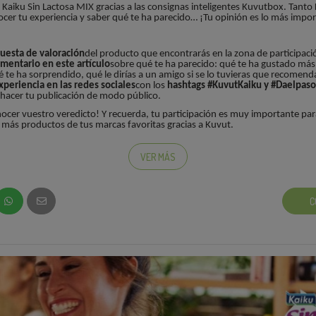
u Kaiku Sin Lactosa MIX gracias a las consignas inteligentes Kuvutbox. Tant
er tu experiencia y saber qué te ha parecido… ¡Tu opinión es lo más impor
cuesta de valoración
del producto que encontrarás en la zona de participaci
mentario en este artículo
sobre qué te ha parecido: qué te ha gustado más,
 te ha sorprendido, qué le dirías a un amigo si se lo tuvieras que recomen
xperiencia en las redes sociales
con los
hashtags #KuvutKaiku y #Daelpaso
 hacer tu publicación de modo público.
cer vuestro veredicto! Y recuerda, tu participación es muy importante par
más productos de tus marcas favoritas gracias a Kuvut.
acterísticas te ha gustado más?, ¿sus tres capas de yogur, fruta y muesli?, ¿q
VER MÁS
C