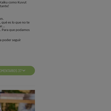
o Kaiku como Kuvut
tante!
ón.
 qué es lo que no te
dar…
. Para que podamos
a poder seguir
ué no tiene lactosa?, ¿o
OMENTARIOS 37