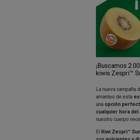
¡Buscamos 2.000
kiwis Zespri™ S
La nueva campaña 
amantes de esta
ext
una
opción perfect
cualquier hora del 
nuestro cuerpo neces
El
Kiwi Zespri™ Su
sus nutrientes y d