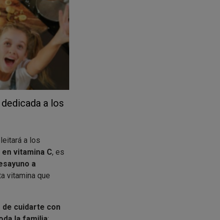
 dedicada a los
eitará a los
a en vitamina C
, es
desayuno a
ta vitamina que
 de cuidarte con
oda la familia
: