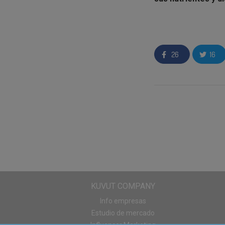
desde los niños has
Buscamos
2.000 e
con sus amigos. :)
26
16
Los
kiwis Zespri™
nuestro alcance dur
las frutas es cuid
según un estricto p
organolépticas.
Los
kiwis Zespri™
otras muchas propi
ayudan al organismo
antioxidantes
, con
potasio
y, por últim
KUVUT COMPANY
Los embajadores re
Info empresas
colaboradores.
Estudio de mercado