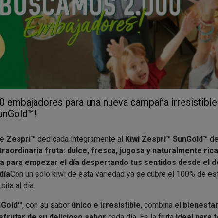
 embajadores para una nueva campaña irresistible
unGold™!
de
Zespri™
dedicada íntegramente al
Kiwi Zespri™ SunGold™
del
raordinaria fruta: dulce, fresca, jugosa y naturalmente ric
a para empezar el día despertando tus sentidos desde el 
día
Con un solo kiwi de esta variedad ya se cubre el 100% de es
ita al día.
nGold™
, con su sabor
único e irresistible
, combina el
bienestar
isfrutar de su delicioso sabor
cada día. Es la fruta
ideal para t