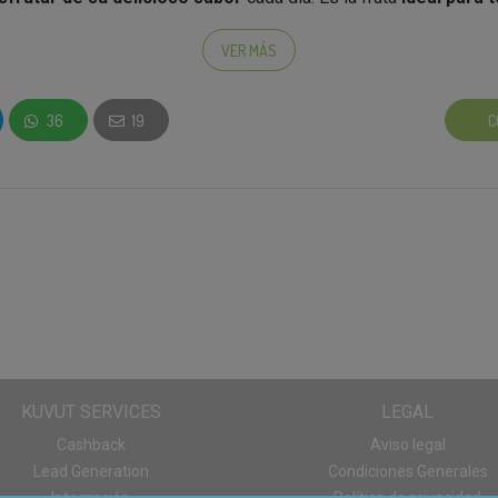
ta los más mayores 😉.
VER MÁS
mbajadores
deseosos de
disfrutar de estas deliciosas fruta
36
19
C
 SunGold™
, con su
pulpa dorada
y su inconfundible
piel lisa y s
ante todo el año, gracias al sistema de
control de calidad de Z
adosamente
seleccionada y controlada
, desde el cultivo hasta e
liego de condiciones que garantiza la máxima calidad y unas ele
 SunGold™
no sólo son deliciosos y ricos en
vitamina C
, sino q
edades beneficiosas:
facilitan la digestión gracias a su conte
 a defenderse de los agentes patógenos gracias a la
vitamina 
tribuyen al buen funcionamiento de los nervios y a la contracción
o, aportan un nutriente esencial para el crecimiento y desarrollo ce
KUVUT SERVICES
LEGAL
cibirán kiwis
Zespri™ SunGold™
para probar y para compartir c
Cashback
Aviso legal
Lead Generation
Condiciones Generales