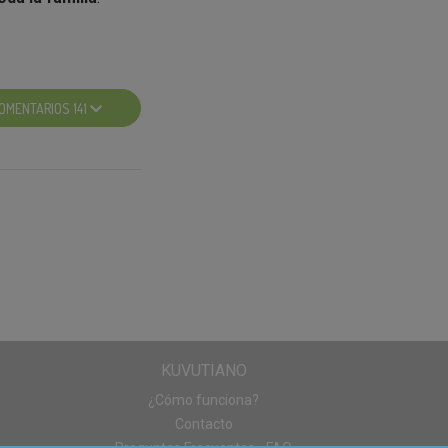
s y compartirlas
OMENTARIOS 141
uave
, están a
espri™
. Cada una de
l punto de venta,
vadas cualidades
ue también tienen
nido en fibra
,
E
y otros
 muscular gracias al
lular, el
folato
.
KUVUTIANO
on sus
¿Cómo funciona?
Contacto