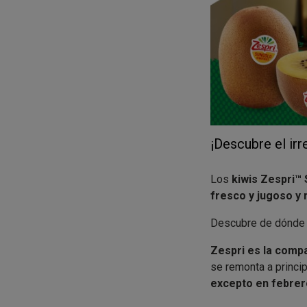
¡Descubre el irr
Los
kiwis Zespri™
fresco y jugoso y 
Descubre de dónde v
Zespri es la compa
se remonta a princi
excepto en febrer
tradicionales con u