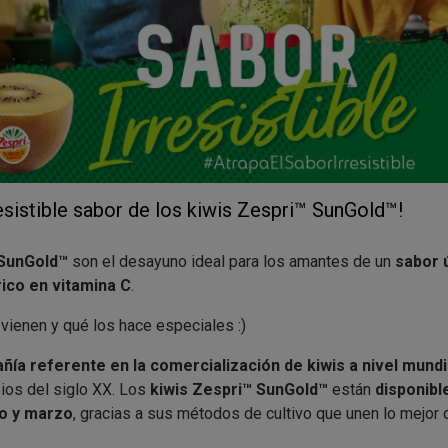
esistible sabor de los kiwis Zespri™ SunGold™!
 SunGold™
son el desayuno ideal para los amantes de un
sabor ú
rico en vitamina C
.
ienen y qué los hace especiales :)
ñía referente en la comercialización de kiwis a nivel mund
pios del siglo XX. Los
kiwis Zespri™ SunGold™
están
disponibl
o y marzo
, gracias a sus métodos de cultivo que unen lo mejor 
n
exhaustivo control de calidad
, patentado por la marca para
ga