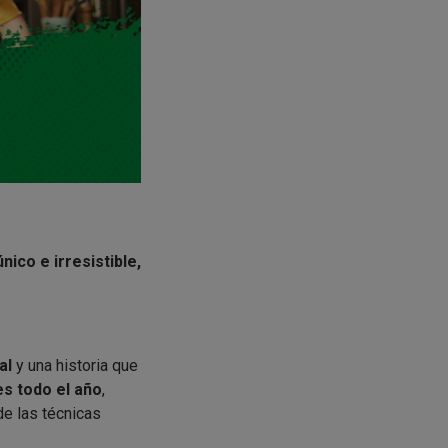
nico e irresistible,
ial
y una historia que
es todo el año
,
de las técnicas
rantizar
que sus