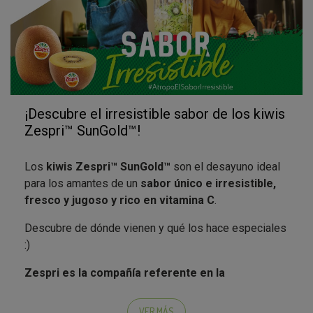
¡Descubre el irresistible sabor de los kiwis
Zespri™ SunGold™!
Los
kiwis Zespri™ SunGold™
son el desayuno ideal
para los amantes de un
sabor único e irresistible,
fresco y jugoso y rico en vitamina C
.
Descubre de dónde vienen y qué los hace especiales
:)
Zespri es la compañía referente en la
comercialización de kiwis a nivel mundial
y una
historia que se remonta a principios del siglo XX. Los
VER MÁS