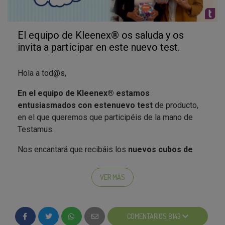
El equipo de Kleenex® os saluda y os
invita a participar en este nuevo test.
Hola a tod@s,
En el equipo de Kleenex® estamos
entusiasmados con este
nuevo test
de producto,
en el que queremos que participéis de la mano de
Testamus.
Nos encantará que recibáis los
nuevos cubos de
Kleenex®
, hacia principios de diciembre, con los
diseños especiales para Navidad
. Queremos ver
VER MÁS
cómo aprovecháis lo chulos y divertidos que son para
decorar vuestras casas en estas próximas
fiestas navideñas
y que vuestros invitados vean que
COMENTARIOS 8143
cuidáis hasta el más mínimo detalle para tener un