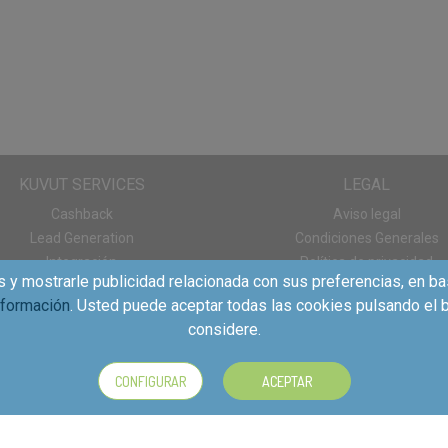
 siempre un cubo de Kleenex® Collection en vuestras vidas
KUVUT SERVICES
LEGAL
Cashback
Aviso legal
Lead Generation
Condiciones Generales
Integración
Política de privacidad
s y mostrarle publicidad relacionada con sus preferencias, en ba
Panel de consumo
Política de cookies
nformación
. Usted puede aceptar todas las cookies pulsando el b
Descargas App
considere.
CONFIGURAR
ACEPTAR