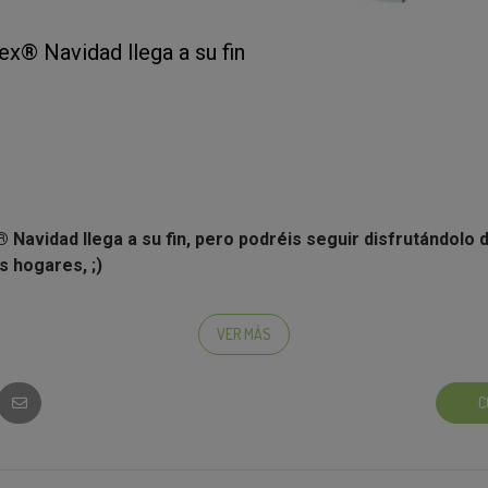
ex® Navidad llega a su fin
® Navidad llega a su fin, pero podréis seguir disfrutándolo
 hogares, ;)
stado el toque de color y cariño que aporta a vuestras casas, po
distintas colecciones que
Kleenex® Collection nos ofrece dur
VER MÁS
C
sfrutado de este test de Kleenex® y que junto a él hayáis compa
stupendas con vuestros seres más queridos.