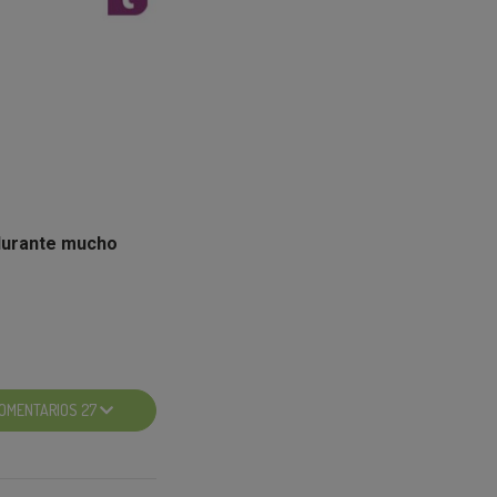
 durante mucho
déis seguir
ante todo el año.
OMENTARIOS 27
rtido unas fiestas,