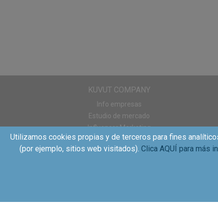
¡No olvidéis tener
;)
KUVUT COMPANY
Info empresas
Estudio de mercado
Influencer Marketing
Utilizamos cookies propias y de terceros para fines analítico
Sampling
(por ejemplo, sitios web visitados).
Clica AQUÍ para más i
WOM