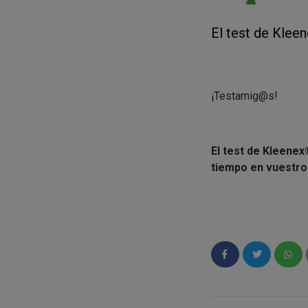
El test de Kleen
¡Testamig@s!
El test de Kleenex
tiempo en vuestros
Además, si os ha gu
disfrutando de las 
Esperamos hayáis di
alegrías y cariño e