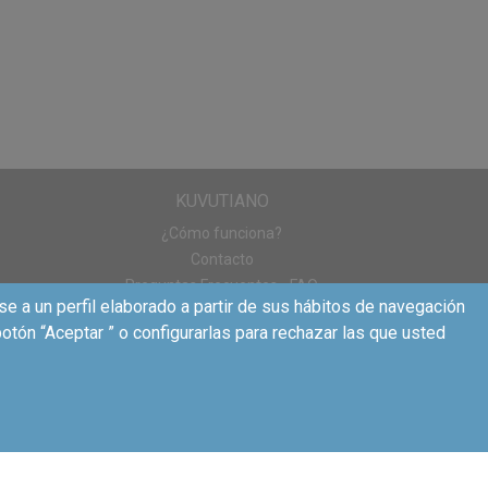
 todas las unidades
llection. Esperamos
KUVUTIANO
¿Cómo funciona?
Contacto
Preguntas Frecuentes - FAQ
se a un perfil elaborado a partir de sus hábitos de navegación
otón “Aceptar ” o configurarlas para rechazar las que usted