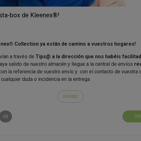
esta-box de Kleenex®!
enex® Collection ya están de camino a vuestros hogares!
vían a través de
Tips@ a la dirección que nos habéis facilita
ya salido de nuestro almacén y llegue a la central de envíos
rec
con la referencia de vuestro envío y con el contacto de vuestra
 cualquier duda o incidencia en la entrega.
o un buen lugar para tener los cubos de Kleenex siempre a
VER MÁS
 casas?
s ya tod@s vuestr@s colaborador@s?
CO