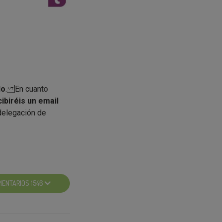
do
. En cuanto
ibiréis un email
 delegación de
 mano y que
MENTARIOS 1546