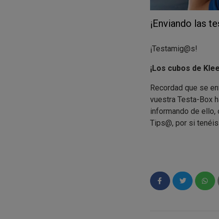
¡Enviando las t
¡Testamig@s!
¡Los cubos de Kle
Recordad que se en
vuestra Testa-Box ha
informando de ello, 
Tips@, por si tenéis
¿Ya habéis buscad
decoren vuestras
¿Están preparad@
;)