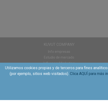
NOTA 22/12/2015: Po
de Navidad, por ell
que las disfrutéis :)
KUVUT COMPANY
Info empresas
Estudio de mercado
Influencer Marketing
Utilizamos cookies propias y de terceros para fines analítico
Sampling
(por ejemplo, sitios web visitados).
Clica AQUÍ para más i
WOM