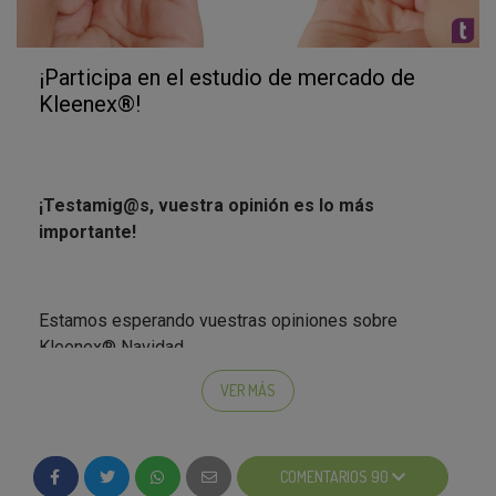
¡Participa en el estudio de mercado de
Kleenex®!
¡Testamig@s, vuestra opinión es lo más
importante!
Estamos esperando vuestras opiniones sobre
Kleenex® Navidad.
L@s embajador@s encontraréis la encuesta en la
VER MÁS
Fase 3 una vez hayáis iniciado sesión con vuestro
perfil. Además, también tenéis el enlace para que
tod@s vuestr@s colaborador@s rellene también sus
COMENTARIOS 90