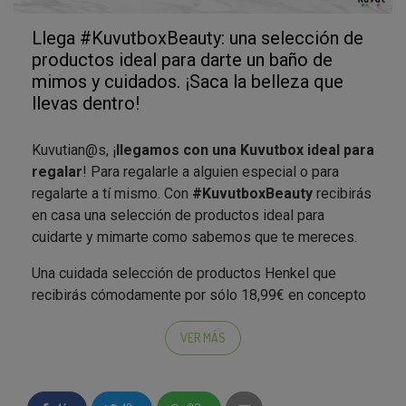
Llega #KuvutboxBeauty: una selección de
productos ideal para darte un baño de
mimos y cuidados. ¡Saca la belleza que
llevas dentro!
Kuvutian@s, ¡
llegamos con una Kuvutbox ideal para
regalar
! Para regalarle a alguien especial o para
regalarte a tí mismo. Con
#KuvutboxBeauty
recibirás
en casa una selección de productos ideal para
cuidarte y mimarte como sabemos que te mereces.
Una cuidada selección de productos Henkel que
recibirás cómodamente por sólo 18,99€ en concepto
de gastos de gestión, manipulación y envío. ¡Y los
productos que recibirás además de ser una delicia
VER MÁS
para darte ese capricho que te mereces, están
valorados en hasta 35€!