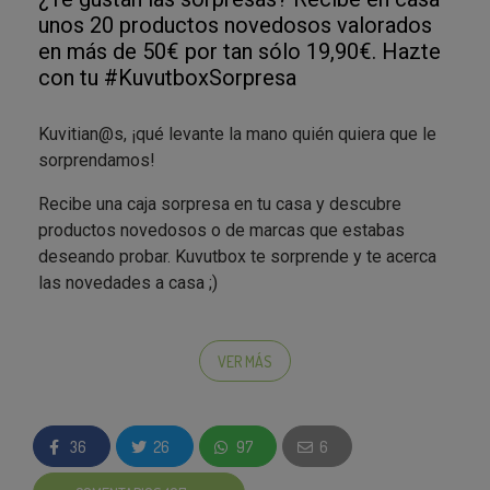
unos 20 productos novedosos valorados
en más de 50€ por tan sólo 19,90€. Hazte
con tu #KuvutboxSorpresa
Kuvitian@s, ¡qué levante la mano quién quiera que le
sorprendamos!
Recibe una caja sorpresa en tu casa y descubre
productos novedosos o de marcas que estabas
deseando probar. Kuvutbox te sorprende y te acerca
las novedades a casa ;)
Participa en este nuevo tipo de campañas con las que
podrás
probar las últimas novedades en
VER MÁS
productos de alimentación, belleza, hogar,
cuidado personal… ¡Las unidades son limitadas!
36
26
97
6
En estas campañas
no hay sorteos ni selecciones,
solo debes decidir si quieres dejarte