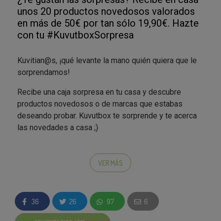
unos 20 productos novedosos valorados
en más de 50€ por tan sólo 19,90€. Hazte
con tu #KuvutboxSorpresa
Kuvitian@s, ¡qué levante la mano quién quiera que le
sorprendamos!
Recibe una caja sorpresa en tu casa y descubre
productos novedosos o de marcas que estabas
deseando probar. Kuvutbox te sorprende y te acerca
las novedades a casa ;)
Participa en este nuevo tipo de campañas con las que
podrás
probar las últimas novedades en
VER MÁS
productos de alimentación, belleza, hogar,
cuidado personal… ¡Las unidades son limitadas!
36
26
97
6
En estas campañas
no hay sorteos ni selecciones,
solo debes decidir si quieres dejarte