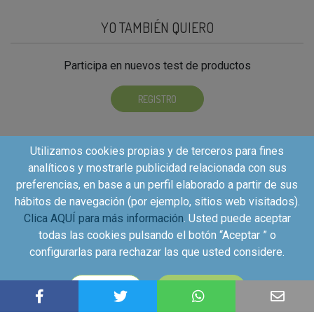
YO TAMBIÉN QUIERO
Participa en nuevos test de productos
REGISTRO
Utilizamos cookies propias y de terceros para fines
analíticos y mostrarle publicidad relacionada con sus
preferencias, en base a un perfil elaborado a partir de sus
hábitos de navegación (por ejemplo, sitios web visitados).
Clica AQUÍ para más información
. Usted puede aceptar
todas las cookies pulsando el botón “Aceptar ” o
configurarlas para rechazar las que usted considere.
Copyright©2026 - Kuvut - All rights reserved, Calle Iriarte
CONFIGURAR
ACEPTAR
27, local izquierdo 28028 Madrid, Spain