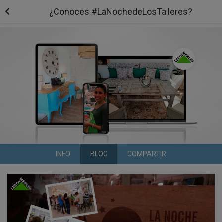
¿Conoces #LaNochedeLosTalleres?
INFO
BLOG
COMPARTIR