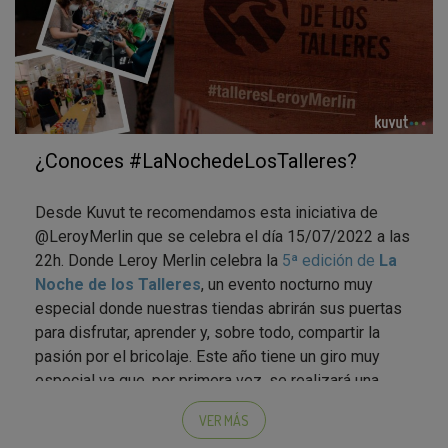
¿Conoces #LaNochedeLosTalleres?
Desde Kuvut te recomendamos esta iniciativa de
@LeroyMerlin que se celebra el día 15/07/2022 a las
22h. Donde Leroy Merlin celebra la
5ª edición de
La
Noche de los Talleres
, un evento nocturno muy
especial donde nuestras tiendas abrirán sus puertas
para disfrutar, aprender y, sobre todo, compartir la
pasión por el bricolaje. Este año tiene un giro muy
especial ya que, por primera vez, se realizará una
Noche de los Talleres 100% ECO
y es que además
VER MÁS
de mejorar tu casa...
¡Queremos mejorar nuestro