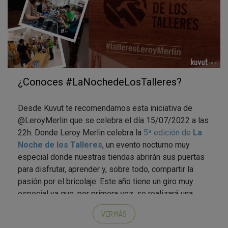
¿Conoces #LaNochedeLosTalleres?
Desde Kuvut te recomendamos esta iniciativa de
@LeroyMerlin que se celebra el día 15/07/2022 a las
22h. Donde Leroy Merlin celebra la
5ª edición de
La
Noche de los Talleres
, un evento nocturno muy
especial donde nuestras tiendas abrirán sus puertas
para disfrutar, aprender y, sobre todo, compartir la
pasión por el bricolaje. Este año tiene un giro muy
especial ya que, por primera vez, se realizará una
Noche de los Talleres 100% ECO
y es que además
VER MÁS
de mejorar tu casa...
¡Queremos mejorar nuestro