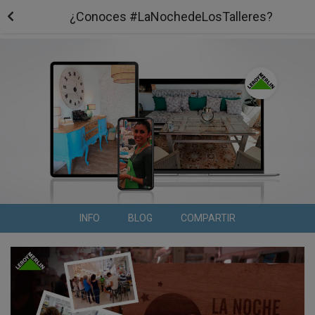
¿Conoces #LaNochedeLosTalleres?
INFO
BLOG
COMPARTIR