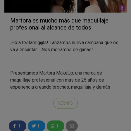
Martora es mucho más que maquillaje
profesional al alcance de todos
¡Hola testamig@s! Lanzamos nueva campaña que os
va a encantar... ¡Nos moríamos de ganas!
Presentamos Martora MakeUp: una marca de
maquillaje profesional con más de 25 años de
experiencia creando brochas, maquillaje y demás
accesorios de una calidad excepcional para
maquilladores profesionales.
VER MÁS
Tenemos la suerte de poder ofreceros en exclusiva
1
1
1