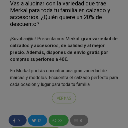
Vas a alucinar con la variedad que trae
Merkal para toda tu familia en calzado y
accesorios. ¿Quién quiere un 20% de
descuento?
¡Kuvutian@s! Presentamos Merkal:
gran variedad de
calzados y accesorios, de calidad y al mejor
precio. Además, dispones de envío gratis por
compras superiores a 40€.
En Merkal podrás encontrar una gran variedad de
marcas y modelos. Encuentra el calzado perfecto para
cada ocasión y lugar para toda tu familia.
Merkal busca que seas parte de su programa
Merkal
VER MÁS
Family
, son muchas familias que forman parte de
esta aventura llena de descuentos, regalos y sorteos
exclusivos. Además, recibe un descuento del 20% en
7
12
22
8
tu primera compra siendo parte de
Merkal Family
.