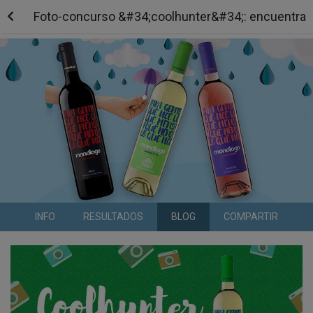
Foto-concurso &#34;coolhunter&#34;: encuentra 
INFO
RESULTADOS
BLOG
COMPARTIR