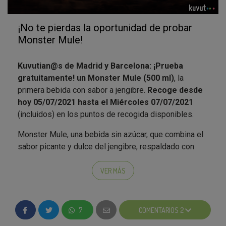
¡No te pierdas la oportunidad de probar
Monster Mule!
Kuvutian@s de Madrid y Barcelona: ¡Prueba
gratuitamente! un Monster Mule (500 ml)
, la
primera bebida con sabor a jengibre.
Recoge desde
hoy 05/07/2021 hasta el Miércoles 07/07/2021
(incluidos) en los puntos de recogida disponibles.
Monster Mule, una bebida sin azúcar, que combina el
sabor picante y dulce del jengibre, respaldado con
toques de lima cítrica, y contiene toda la energía
proporcionada por la fórmula Monster Energy, con
VER MÁS
vitaminas del grupo B.
¿Cómo puedes hacerte con Monster Mule?
7
COMENTARIOS 2
Solo tienes que: