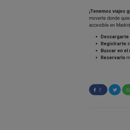
¡Tenemos viajes gr
moverte donde quier
accesible en Madrid
Descargarte
Registrarte
i
Buscar en el
Reservarlo
mi
MUY IMPOR
tu código),int
¡Listo, en 2 minutos
2
Ya puedes olvidar
teléfono el medio d
Con la App de GoTo 
Patinete