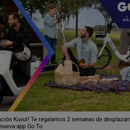
ción Kuvut! Te regalamos 2 semanas de desplazam
a nueva app Go To