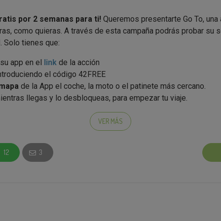
atis por 2 semanas para ti!
Queremos presentarte Go To, una 
as, como quieras. A través de esta campaña podrás probar su s
. Solo tienes que:
su app en el
link
de la acción
ntroduciendo el código 42FREE
 mapa
de la App el coche, la moto o el patinete más cercano.
entras llegas y lo desbloqueas, para empezar tu viaje.
TANTE
: En el momento de registrarte y solo una vez (para que no
roduce el código
42FREE
para obtener tus viajes de 15 minutos gr
VER MÁS
 ya eres parte de la nueva generación de movilidad!
12
3
te de la espera. Tú escoges cómo y cuándo moverte
. Selec
e transporte que más te guste, resérvalo y muévete libremente.
accedes a varias de opciones para decidir cómo te vas a mover