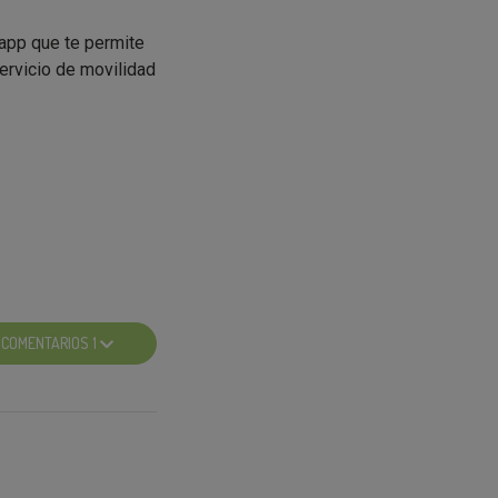
app que te permite
ervicio de movilidad
 caduque ni dé error
atis*.
COMENTARIOS 1
ciona desde tu
 cuando quieras: