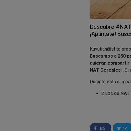
Descubre #NATCe
¡Apúntate! Bus
Kuvutian@s! te pres
Buscamos a 250 p
quieran compartir
NAT Cereales
... S
Durante esta campañ
2 uds de
NAT 
2 uds de
NAT 
Tu peque podrá prob
buenos, contienen av
además con NUTRI
125
42