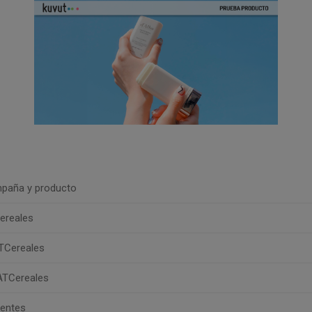
paña y producto
ereales
TCereales
ATCereales
uentes