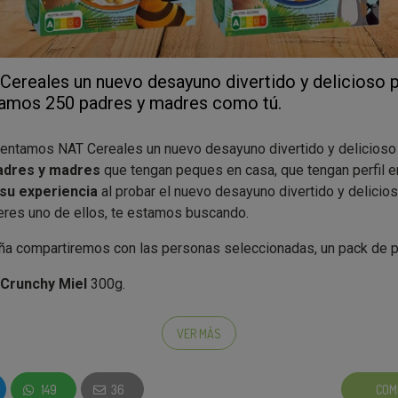
reales un nuevo desayuno divertido y delicioso p
camos 250 padres y madres como tú.
entamos NAT Cereales un nuevo desayuno divertido y delicioso 
adres y madres
que tengan peques en casa, que tengan perfil 
 su experiencia
al probar el nuevo desayuno divertido y delicio
i eres uno de ellos, te estamos buscando.
a compartiremos con las personas seleccionadas, un pack de p
Crunchy Miel
300g.
Delice Flakes
340g.
VER MÁS
ar NAT Cereales elaborados con ingredientes de origen natural.
ena integral como ingrediente nº1, proporcionan una fuente natur
SCORE A.
149
36
COM