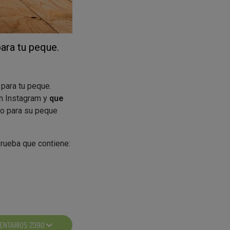
ara tu peque.
para tu peque.
en Instagram y
que
so para su peque
rueba que contiene:
 Naturalmente
al de fibra y
ENTARIOS 2390