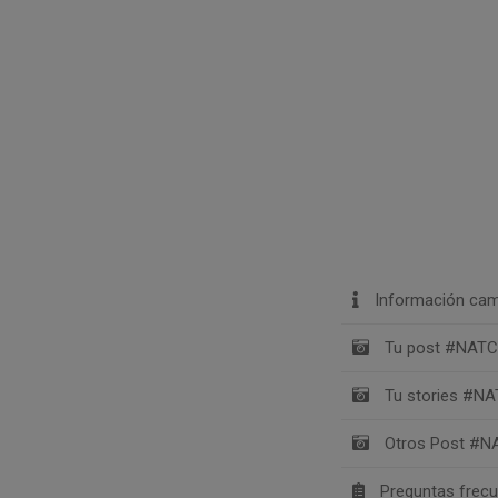
Información cam
Tu post #NATC
Tu stories #NA
Otros Post #N
Preguntas frec