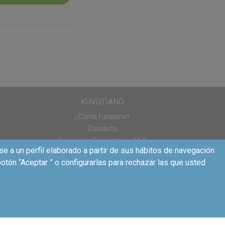
en la campaña de
 en las acciones
e
disfrutando el
ido y mencionando
tarán estos
KUVUTIANO
¿Cómo funciona?
Contacto
 (reel, vídeo, post
Preguntas Frecuentes - FAQ
aciones
en las
se a un perfil elaborado a partir de sus hábitos de navegación
otón “Aceptar ” o configurarlas para rechazar las que usted
so para los peques
nadas para probar