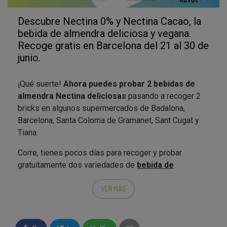
Descubre Nectina 0% y Nectina Cacao, la
bebida de almendra deliciosa y vegana.
Recoge gratis en Barcelona del 21 al 30 de
junio.
¡Qué suerte!
Ahora puedes probar 2 bebidas de
almendra Nectina deliciosas
pasando a recoger 2
bricks en algunos supermercados de Badalona,
Barcelona, Santa Coloma de Gramanet, Sant Cugat y
Tiana.
Corre, tienes pocos días para recoger y probar
gratuitamente dos variedades de
bebida de
almendra Nectina: Nectina 0% y Nectina
Cacao.
Sólo tienes que ir a recogerlas
en
VER MÁS
supermercados
de proximidad. Date prisa que las
unidades son limitadas y esta campaña exprés durará
sólo
del 21 al 30 de junio
*. ¡No te quedes sin el