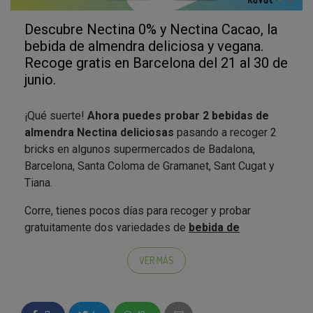
Descubre Nectina 0% y Nectina Cacao, la
bebida de almendra deliciosa y vegana.
Recoge gratis en Barcelona del 21 al 30 de
junio.
¡Qué suerte!
Ahora puedes probar 2 bebidas de
almendra Nectina deliciosas
pasando a recoger 2
bricks en algunos supermercados de Badalona,
Barcelona, Santa Coloma de Gramanet, Sant Cugat y
Tiana.
Corre, tienes pocos días para recoger y probar
gratuitamente dos variedades de
bebida de
almendra Nectina: Nectina 0% y Nectina
Cacao.
Sólo tienes que ir a recogerlas
en
VER MÁS
supermercados
de proximidad. Date prisa que las
unidades son limitadas y esta campaña exprés durará
sólo
del 21 al 30 de junio
*. ¡No te quedes sin el