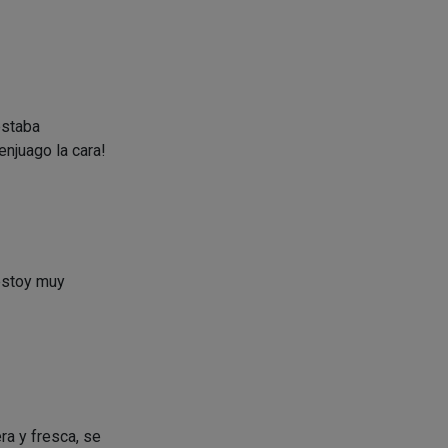
estaba
njuago la cara!
 estoy muy
ra y fresca, se