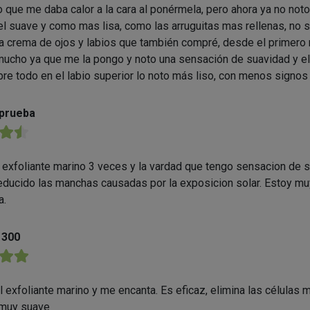
o que me daba calor a la cara al ponérmela, pero ahora ya no not
iel suave y como mas lisa, como las arruguitas mas rellenas, no s
la crema de ojos y labios que también compré, desde el primer
ucho ya que me la pongo y noto una sensación de suavidad y el
bre todo en el labio superior lo noto más liso, con menos signos
oprueba
★★
exfoliante marino 3 veces y la vardad que tengo sensacion de su
educido las manchas causadas por la exposicion solar. Estoy mu
a.
1300
★★
 exfoliante marino y me encanta. Es eficaz, elimina las células 
 muy suave