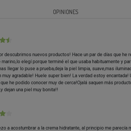
OPINIONES
★★
or descubrirnos nuevos productos! Hace un par de días que he r
e marino,lo elegí porque terminé el que usaba habituamente y pa
mas llegar lo puse a prueba,deja la piel limpia, suave,mas ilumina
 muy agradable! Huele super bien! La verdad estoy encantada!
 que he podido conocer muy de cerca!Ojalá saquen más produc
,y dejan una piel muy bonita!!
★★
o a acostumbrar a la crema hidratante, al principio me parecía 