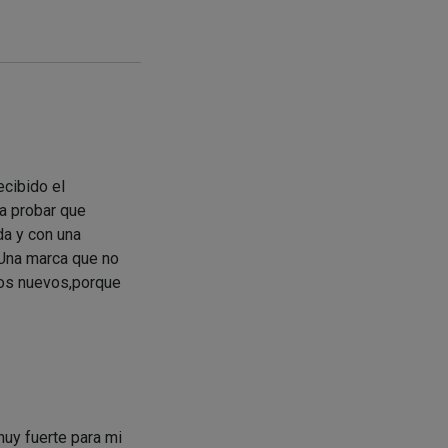
ecibido el
ra probar que
da y con una
 Una marca que no
tos nuevos,porque
muy fuerte para mi