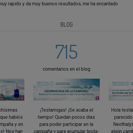
uy rapido y da muy buenos resultados, me ha encantado
BLOG
715
comentarios en el blog
chísimas
¡Testamigas! ¡Se acaba el
Hola test
 que habéis
tiempo! Quedan pocos días
parecido
ampaña y en
para poder participar en la
Neothaly
os! Nos han
campaña y para acumular testa-
algún camb