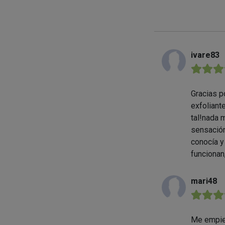
ivare83
★★★
Gracias p
exfoliant
tal!nada 
sensación
conocía y
funcionan
mari48
★★★
Me empiez