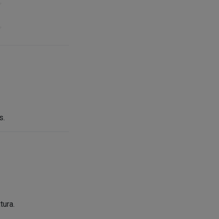
s.
tura.