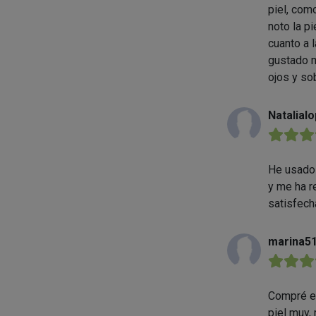
piel, com
noto la p
cuanto a 
gustado m
ojos y so
Natalial
★★★
He usado 
y me ha r
satisfech
marina5
★★★
Compré el
piel muy,