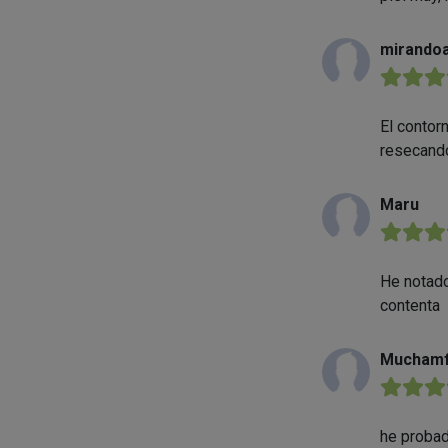
mirandoa
★★★
El contor
resecando
Maru
★★★
He notado
contenta
Mucham
★★★
he probad