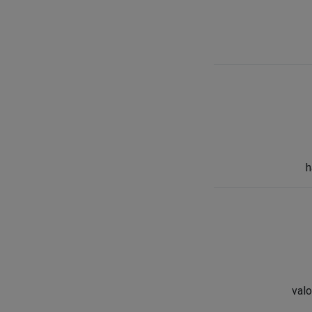
h
valo