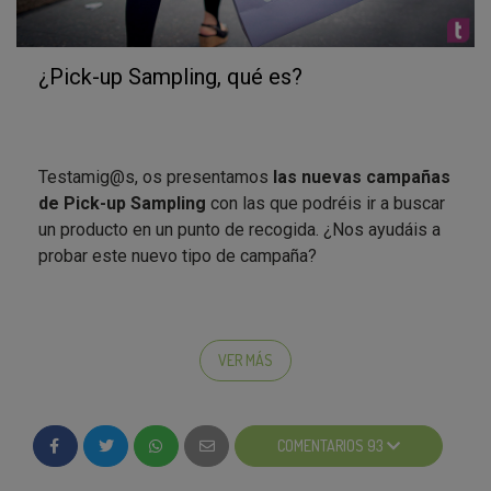
¿Pick-up Sampling, qué es?
Testamig@s, os presentamos
las nuevas campañas
de Pick-up Sampling
con las que podréis ir a buscar
un producto en un punto de recogida. ¿Nos ayudáis a
probar este nuevo tipo de campaña?
¿Qué es “Pick-up sampling”?:
VER MÁS
-
Si te interesa el producto y además tienes un punto
de recogida cerca de tu casa, trabajo o zona de ocio,
te apuntas y lo recoges ¡listo!
COMENTARIOS 93