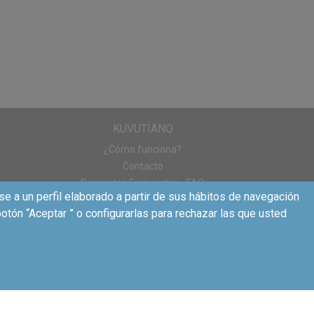
sto a desplazarte
ciudades donde
 :
Madrid,
tendremos campañas
gida que hayas
KUVUTIANO
¿Cómo funciona?
s para conocer más
Contacto
Preguntas Frecuentes - FAQ
se a un perfil elaborado a partir de sus hábitos de navegación
otón “Aceptar ” o configurarlas para rechazar las que usted
a ir a retirar el
:)