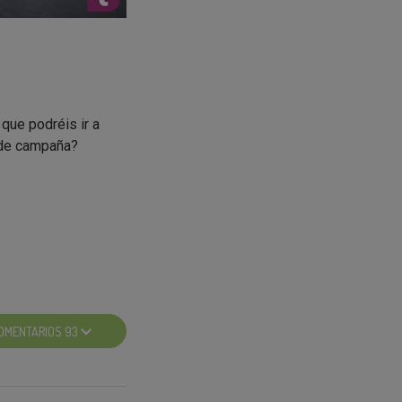
que podréis ir a
o de campaña?
rabajo o zona de
OMENTARIOS 93