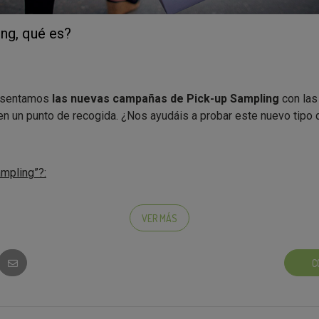
ng, qué es?
esentamos
las nuevas campañas de Pick-up Sampling
con las 
en un punto de recogida. ¿Nos ayudáis a probar este nuevo tip
mpling”?:
roducto y además tienes un punto de recogida cerca de tu casa, t
 recoges ¡listo!
VER MÁS
C
icial para apuntarte: fácil, rápido, indoloro…