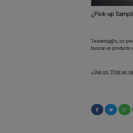
¿Pick-up Sampli
Testamig@s, os pr
buscar un producto 
¿Qué es “Pick-up sa
-
Si te interesa el p
ocio, te apuntas y lo
Cómo funciona:
-
Haces la encuesta in