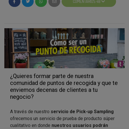
COMENTARIOS 48
2-
Mantén abierta la acción "PUNTO DE
RECOGIDA" del proyecto de Testamus.
3- El responsable del negocio
introducirá su código
en la casilla indicada.
4- Valida la acción.
¡Listo! Ya puedes probar tu producto :D
Recuerda que en la zona de participación de
¿Quieres formar parte de nuestra
Testamus nos podrás dar tu opinión cuando lo hayas
comunidad de puntos de recogida y que te
probado
enviemos decenas de clientes a tu
negocio?
¿Teneis ganas de probar “Que cocine Luigi”?
A través de nuestro
servicio de Pick-up Sampling
ofrecemos un servicio de prueba de producto súper
cualitativo en donde
nuestros usuarios podrán