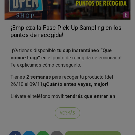
¡Empieza la Fase Pick-Up Sampling en los
puntos de recogida!
¡Ya tienes disponible
tu cup instantáneo “Que
cocine Luigi”
en el punto de recogida seleccionado!
Te explicamos cómo conseguirlo:
Tienes
2 semanas
para recoger tu producto (del
26/10 al 09/11),
¡Cuánto antes vayas, mejor!
Llévate el teléfono móvil:
tendrás que entrar en
Testamus e identificarte con tu usuario
.
VER MÁS
Cuando estés en el punto de recogida, debes seguir
estos pasos:
1- Pide tu producto al responsable del negocio.