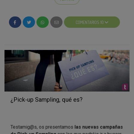
¡Deja que Luigi te
sorprenda
con sus
deliciosas
recetas
mientras tú dedicas tu tiempo a lo que más
te apetezca!
¿Por qué sólo en ciertas zonas?
COMENTARIOS 10
Mas información sobre Maggi®
Esta es la primera campaña de prueba de pick-up
sampling. Si con vuestra colaboración todo va rodado,
https://www.facebook.com/#!/MaggiSpain
en el futuro podremos ampliar los puntos de recogida
https://www.youtube.com/user/maggispain
disponibles a diferentes poblaciones ;)
https://www.maggi.es/oriental/
https://twitter.com/maggioriental
¿Pick-up Sampling, qué es?
Testamig@s, os presentamos
las nuevas campañas