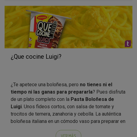
que el producto ya estará disponible para pasarlo a
recoger (recuerda que tendrás 15 días para
recogerlo). Atento a las instrucciones.
He visto que hay acciones, ¿tienen que ver con
que vaya a recibir el producto o no?
¿Que cocine Luigi?
Si has superado la encuesta filtro, seguro que recibes
el producto. Para amenizar la espera te proponemos
algunos retos para conocerte mejor. Recuerda que tu
participación cuenta para futuros proyectos ;)
¿Te apetece una boloñesa, pero
no tienes ni el
tiempo ni las ganas para prepararla
? Pues disfruta
de un plato completo con la
Pasta Boloñesa de
Luigi
. Unos fideos cortos, con salsa de tomate y
¿Qué hago cuándo tenga el producto?
trocitos de ternera, zanahoria y cebolla. La auténtica
¡Probarlo y darnos tu opinión!. Así de sencillo, como
boloñesa italiana en un cómodo vaso para preparar en
siempre, tu opinión sincera es lo más importante para
tan solo 5 minutos. ¡Descúbrela!
las marcas.
VER MÁS