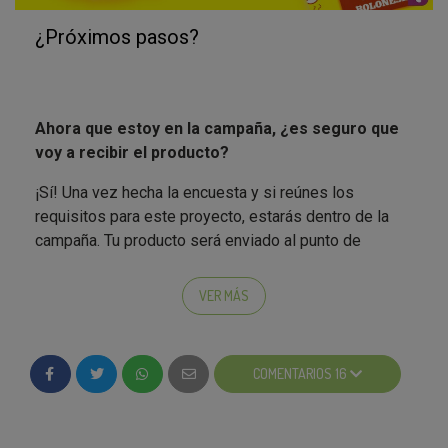
•
Rapidez en gestionar el proceso de entrega del
¿Próximos pasos?
producto
•
Seriedad y profesionalidad de los encargados
Ahora que estoy en la campaña, ¿es seguro que
voy a recibir el producto?
¿Quieres más información? Escríbenos a
rrhh@kuvut.com
¡Sí! Una vez hecha la encuesta y si reúnes los
requisitos para este proyecto, estarás dentro de la
campaña. Tu producto será enviado al punto de
recogida que has elegido.
VER MÁS
¿Cuándo puedo ir a buscar mi producto en el
punto de recogida?
COMENTARIOS 16
A principios de la semana que viene recibirás un
correo electrónico o un SMS confirmando el día en