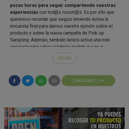
pocas horas para seguir compartiendo vuestras
experiencias
con tod@s nosotr@s. Es por ello que
queremos recordar que seguís teniendo activa la
encuesta final para darnos vuestra opinión sobre el
producto y sobre la nueva campaña de Pick-up
Sampling. Además, también tenéis activa una mini
encuesta para saber si habéis podido ir o no a
recoger el producto.
VER MÁS
Por último, nos gustaría
agradeceros la confianza
depositada en nosotros
para probar este nuevo tipo
de campaña,
¡Gracias a vuestra colaboración está
COMENTARIOS 21
siendo un éxito!