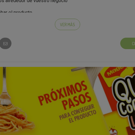
s alrededor de vuestro negocio
bar el producto
stro negocio donde previamente hemos enviado una caja con p
VER MÁS
ncilla y rápida se le hace entrega del producto al cliente
C
os de recogida buscamos?
o
ar el proceso de entrega del producto
onalidad de los encargados
mación? Escríbenos a rrhh@kuvut.com