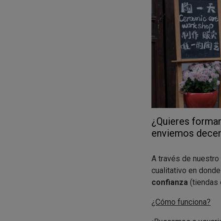
Recuerda que en la 
probado
¿Teneis ganas de 
¿Quieres formar
enviemos decena
A través de nuestro
cualitativo en dond
confianza
(tiendas d
¿Cómo funciona?