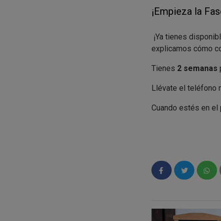
¡Empieza la Fas
¡Ya tienes disponib
explicamos cómo co
Tienes
2 semanas
Llévate el teléfono 
Cuando estés en el 
1- Pide tu producto
2-
Mantén abierta
3- El responsable d
4- Valida la acción.
¡Listo! Ya puedes pr