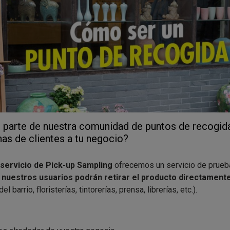
zona de participación de Testamus nos podrás dar tu opinión cu
probar “Que cocine Luigi”?
 parte de nuestra comunidad de puntos de recogida
s de clientes a tu negocio?
servicio de Pick-up Sampling
ofrecemos un servicio de prueb
e
nuestros usuarios podrán retirar el producto directamente
el barrio, floristerías, tintorerías, prensa, librerías, etc.).