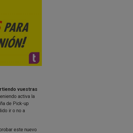
rtiendo vuestras
niendo activa la
aña de Pick-up
do ir o no a
probar este nuevo