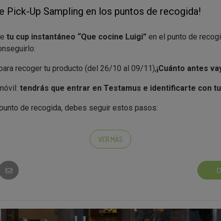
e Pick-Up Sampling en los puntos de recogida!
le
tu cup instantáneo “Que cocine Luigi”
en el punto de recog
nseguirlo:
para recoger tu producto (del 26/10 al 09/11),
¡Cuánto antes va
móvil:
tendrás que entrar en Testamus e identificarte con tu
punto de recogida, debes seguir estos pasos:
 al responsable del negocio.
VER MÁS
 la acción "PUNTO DE RECOGIDA" del proyecto de Testamus
el negocio
introducirá su código
en la casilla indicada.
C
obar tu producto :D