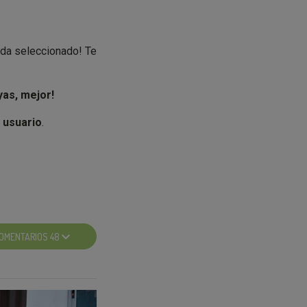
ida seleccionado! Te
yas, mejor!
 usuario
.
.
OMENTARIOS 48