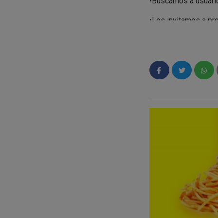
•
Buscamos a usuario
•
Los invitamos a pro
•
Los enviamos a vue
•
De una forma muy se
¿Qué tipos de punt
•
Puntos a alto tráfic
•
Rapidez en gestion
•
Seriedad y profesi
¿Quieres más infor