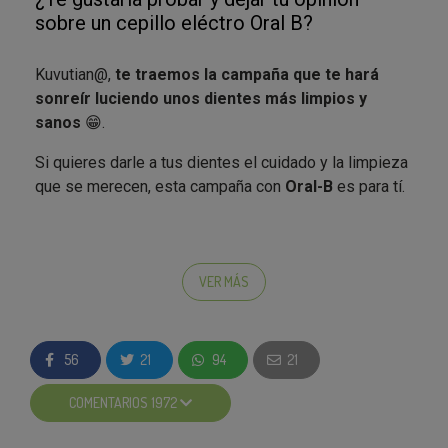
sobre un cepillo eléctro Oral B?
Kuvutian@,
te traemos la campaña que te hará
sonreír luciendo unos dientes más limpios y
sanos
😁.
Si quieres darle a tus dientes el cuidado y la limpieza
que se merecen, esta campaña con
Oral-B
es para tí.
Y es que los
cepillos eléctricos iO de Oral B
y su
VER MÁS
tecnología diseñada por dentistas adapta el cepillo al
diente para limpiar un 100% más que un cepillo
manual. Previene el sarro y limpia donde el cepillo
56
21
94
21
manual no llega.
El resultado: Unos dientes limpios y una salud dental
COMENTARIOS 1972
plena ✨.